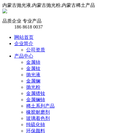
内蒙古抛光液,内蒙古抛光粉,内蒙古稀土产品
品质企业 专业产品
186 8618 0037
网站首页
企业简介
公司资质
产品中心
金属铈
金属钕
抛光液
金属镧
抛光粉
金属镨钕
金属镧铈
稀土系列产品
橡胶耐磨剂
玻璃着色剂
纯硫化铈
环保颜料