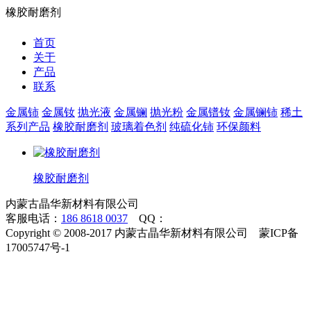
橡胶耐磨剂
首页
关于
产品
联系
金属铈
金属钕
抛光液
金属镧
抛光粉
金属镨钕
金属镧铈
稀土
系列产品
橡胶耐磨剂
玻璃着色剂
纯硫化铈
环保颜料
橡胶耐磨剂
内蒙古晶华新材料有限公司
客服电话：
186 8618 0037
QQ：
Copyright
©
2008-2017 内蒙古晶华新材料有限公司 蒙ICP备
17005747号-1